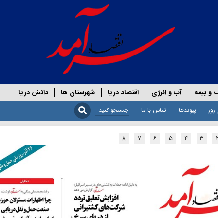
 و بیمه
آب و انرژی
اقتصاد دریا
شهرستان ها
دانش دریا
 روز
پیوندها
تماس با ما
۸
۷
۶
۵
۴
۳