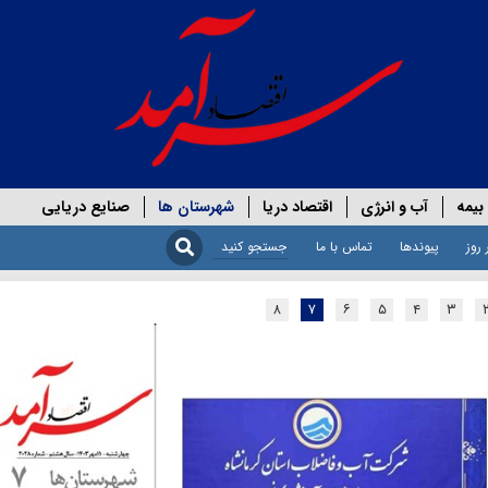
بیمه
آب و انرژی
اقتصاد دریا
شهرستان ها
صنایع دریایی
 روز
پیوندها
تماس با ما
۸
۷
۶
۵
۴
۳