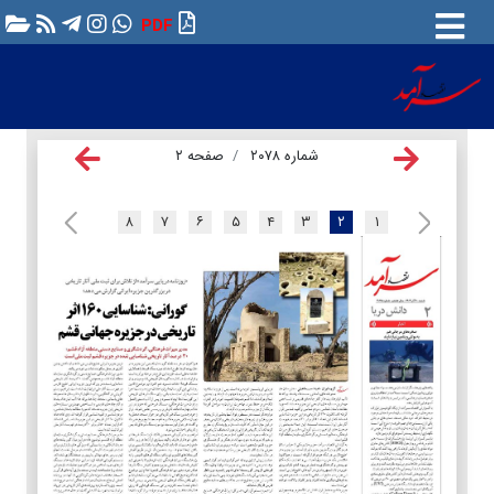
PDF
شماره ۲۰۷۸
صفحه ۲
۸
۷
۶
۵
۴
۳
۲
۱