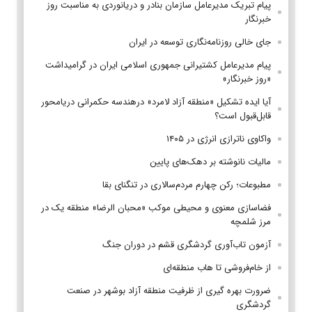
پیام تبریک مدیرعامل سازمان بنادر و دریانوردی به مناسبت روز
خبرنگار
جای خالی روزنامه‌نگاری توسعه در ایران
پیام مدیرعامل کشتیرانی جمهوری اسلامی ایران در گرامیداشت
«روز خبرنگار»
آیا ایده تشکیل «منطقه آزاد لامرد» درهندسه حکمرانی دریامحور
قابل‌قبول است؟
واکاوی ناترازی انرژی در ۱۴۰۵
مالیات نانوشته بر دهک‌های پایین
مطبوعات؛ رکن چهارم مردم‌سالاری در تنگنای بقا
فضاسازی معنوی و محیطی موکب «محبان الرضا» منطقه یک در
مرز شلمچه
آزمون تاب‌آوری گردشگری قشم در دوران جنگ
از خام‌فروشی تا هاب منطقه‌ای
ضرورت بهره گیری از ظرفیت منطقه آزاد بوشهر در صنعت
گردشگری