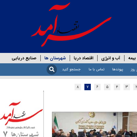
بیمه
آب و انرژی
اقتصاد دریا
شهرستان ها
صنایع دریایی
 روز
پیوندها
تماس با ما
۸
۷
۶
۵
۴
۳