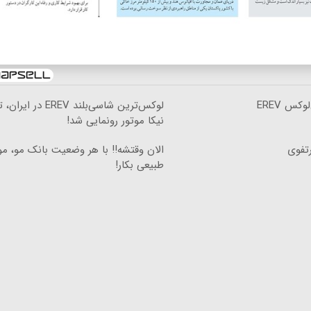
رونمایی از IM LS۹، پرچم‌دار فوق‌لوکس EREV
لوکس‌ترین شاسی‌بلند EREV در
Image failed to load
نیکا موتور رونمایی شد!
رتفوی
الان وقتشه‼️ با هر وضعیت بانک مو، م
Image failed to load
طبیعی بکار!