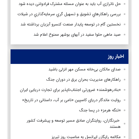
حل ناترازی آب باید به عنوان مسئله مشترک فرادولتی دیده شود
بررسی راهكارهاي تشويق و تسهيل گري سرمايه‌گذاري در شیلات
نخستين گام در توسعه پايدار صنعت كنسرو آبزيان برداشته شد
صید ماهی حلوا سفید در آبهای بوشهر ممنوع اعلام شد
اخبار روز
صدای مالکان بی‌خانه مسکن مهر انزلی باشید
راهکارهای مدیریت بحران برق در دوران جنگ
«بنادرهوشمند» ضرورتی اجتناب‌ناپذیر برای تجارت دریایی ایران
روایت ماندگار دریای کاسپین «نامی بر آب، داستانی در تاریخ»
«تنگه هرمز» در پسا جنگ
‌ خبرنگاران، روایتگران صادق مسیر توسعه و پیشرفت کشور
هستند
مکالمه رایگان ایرانسل به مناسبت روز تبریز