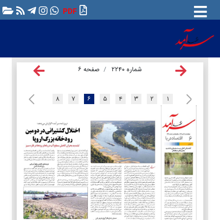
PDF
شماره ۲۲۴۰
صفحه ۶
۸
۷
۶
۵
۴
۳
۲
۱