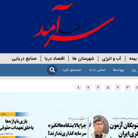
بیمه
آب و انرژی
شهرستان ها
اقتصاد دریا
صنایع دریایی
 روز
پیوندها
تماس با ما
۸
۷
۶
۵
۴
۳