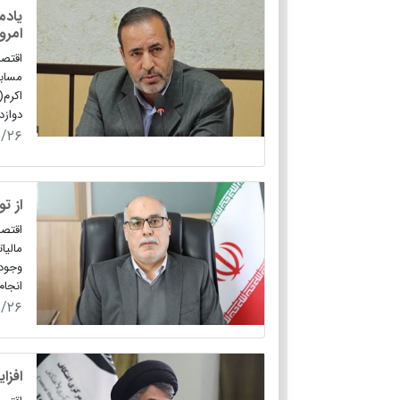
یادم
امرو
اقتص
مسابق
اکرم(
دوازد
۹/۲۶
از ت
اقتصا
مالیا
وجود 
انجام
۹/۲۶
افزایش ۳۵ درصدی ظ