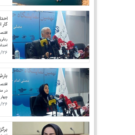
کار 
احداث حدود ۷۷۰ کیلومتر 
۹/۲۶
بارش
اقتصا
در من
چهار 
۹/۲۶
برگز