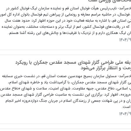
اخت‌های ورزشی است
دسرآمد- نایب‌رئیس هیأت فوتبال استان قم و نماینده سازمان لیگ فوتبال کشور در
فوتسال، در حاشیه مراسم معارفه و رونمایی از پیراهن تیم فوتسال بانوان اداره کل امور
تی استان قم، با اشاره به سابقه فعالیت خود در این حوزه اظهار کرد: حدود هفت سال
ه در رقابت‌های فوتسال کشور، اعم از لیگ برتر و دسته‌جات مختلف، به‌عنوان نماینده
ن لیگ همکاری دارم و از نزدیک با ظرفیت‌ها و چالش‌های این رشته آشنا هستم.
۱۴۰۴/
قه ملی طراحی گلزار شهدای مسجد مقدس جمکران با رویکرد
مت و انتظار برگزار می‌شود
ادسرآمد- مسئول سازمان بسیج مهندسین صنعت استان قم، در نشست خبری مسابقه
 گلزار شهدای مسجد مقدس جمکران، با گرامیداشت یاد و خاطره شهدای اسلام،
اب اسلامی، دفاع مقدس، جبهه مقاومت، شهدای امنیت، سلامت و شهدای «دفاع مقدس
ه‌روزه»، اظهار کرد: برگزاری این نشست به مناسبت طراحی گلزار شهدای مسجد مقدس
ن و در پی شهادت جمعی از رزمندگان اسلام در جریان جنگ دوازده‌روزه اخیر انجام
است.
۱۴۰۴/