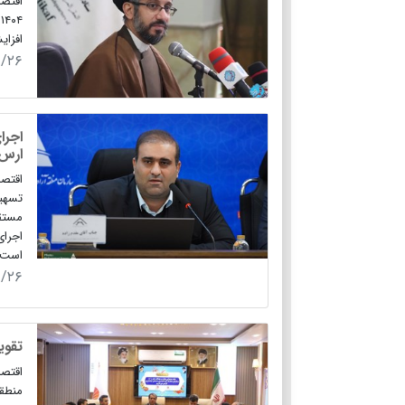
اقتصا
افزایش ی
۹/۲۶
اجرا
ارس
اقتصا
تسهیل
مستقر
اجرای
است.
۹/۲۶
تقوی
اقتصا
منطقه