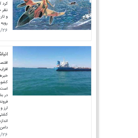
نظر ح
و تار
رویه 
۹/۲۶
انبا
اقتصا
افزای
خبرها
کشور،
است م
در بن
فروند
ارز و
کشتی)
انداز
دامن 
۹/۲۶