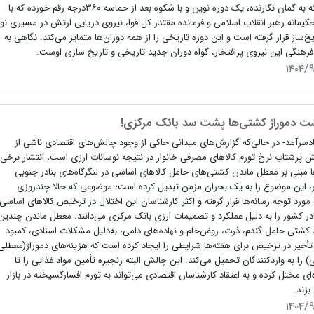
کرد که به گمان نگارنده، یک دوره نوین و با شکوه بعد از حماسه ۳۶۰درجه رقم خورده که با
کیمانه رهبر انقلاب اسلامی و فرمانده مقتدر کل قوا، نیروی دریایی ارتش در مسیری نو
یخ‌ساز قرار گرفته است و این دوره تاریخی را از همه دوران‌ها متمایز می‌کند. نگاهی به
فرهنگی این نیروی پرافتخار، گواه دوران جدید تاریخی و تاریخ سازی اوست.
۱۴۰۴/
شت دموراژ کشتی‌ها پشت سد بانک مرکزی!
دسرآمد- در حالی‌که گزارش‌های میدانی حاکی از وجود چالش‌های اقتصادی ناشی از
ش پرشتاب نرخ تورم کالاهای مصرفی خانوار در نتیجه نوسانات ارزی است، انتشار برخی
 مبنی بر معطل ماندن کشتی‌های حامل کالاهای اساسی در لنگرگاه‌های بنادر جنوبی
 این موضوع را به یک بحران مزمن تبدیل کرده است؛ موضوعی که حالا چندروزی
ورد توجه رسانه‌ها قرار گرفته و اکثر کارشناسان این اختلال در ترخیص کالاهای اساسی
ادر کشور را به دلیل عملکرد و تصمیمات ارزی بانک مرکزی می‌دانند. معطل ماندن چندین
 کشتی حامل گندم، ذرت، روغن‌خام و نهاده‌های دامی، به‌دلیل مشکلات اسنادی، کمبود
 تأخیر در ترخیص برای هفته‌ها شرایطی را ایجاد کرده است که هزینه‌های دموراژ‌(معطلی
 را به واردکنندگان تحمیل می‌کند. این چالش البته زنجیره تأمین مواد غذایی را تا
ه‌ای مختل کرده و به اعتقاد کارشناسان اقتصادی می‌تواند به تورم افسارگسیخته در بازار
بزند.
۱۴۰۴/