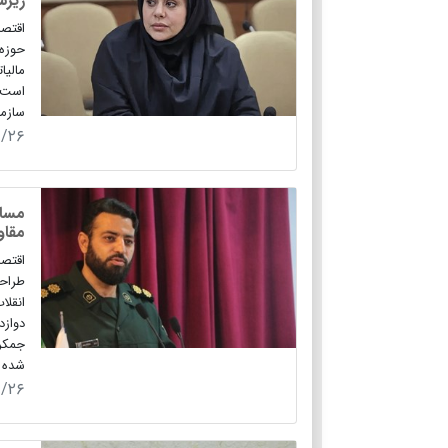
زیرس
اقتصا
حوزه 
مالیا
است ک
سازما
۹/۲۶
مساب
مقاو
اقتص
طراحی
انقل
دوازد
جمکرا
شده 
۹/۲۶