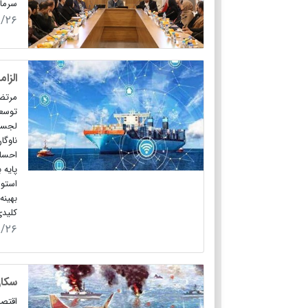
سرمای
۹/۲۶
الزا
مرتضی
توسعه
لجستی
ناوگا
احساس
پایه 
استوا
بهینه
کلیدی
۹/۲۶
سکان
اقتصا