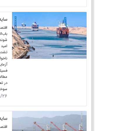
سایه
باب‌ا
شوند.
امید 
تشدید
ناخوا
آزمای
فسیلی
مطالع
در تع
سوخت‌
۹/۲۶
سایه