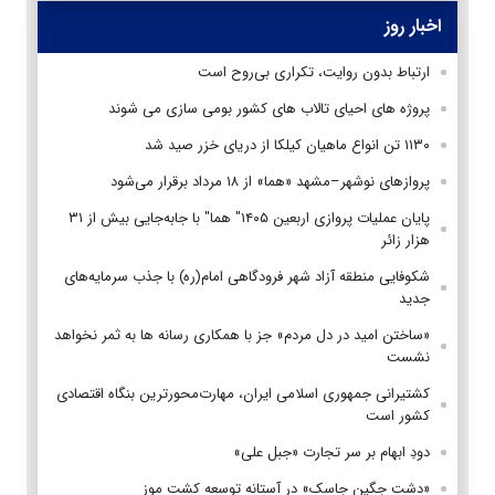
اخبار روز
ارتباط بدون روایت، تکراری بی‌روح است
پروژه های احیای تالاب های کشور بومی سازی می شوند
۱۱۳۰ تن انواع ماهیان کیلکا از دریای خزر صید شد
پروازهای نوشهر–مشهد «هما» از ۱۸ مرداد برقرار می‌شود
پایان عملیات پروازی اربعین ۱۴۰۵" هما" با جابه‌جایی بیش از ۳۱
هزار زائر
شکوفایی منطقه آزاد شهر فرودگاهی امام(ره) با جذب سرمایه‌های
جدید
«ساختن امید در دل مردم» جز با همکاری رسانه ها به ثمر نخواهد
نشست
کشتیرانی جمهوری اسلامی ایران، مهارت‌محورترین بنگاه اقتصادی
کشور است
دودِ ابهام بر سر تجارت «جبل علی»
«دشت جگین جاسک» در آستانه توسعه کشت موز