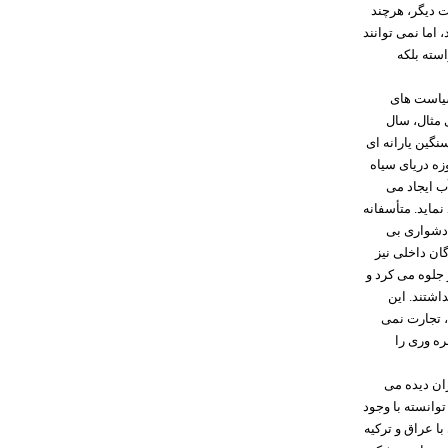
 دیگر، هرچند
 اما نمی توانند
استه بلکه
سیاست های
 مثال، سال
نگین یارانه ای
زه دریای سیاه
آب ایجاد می
نماید. متأسفانه
 دشواری بی
گان داخلی نیز
 جلوه می کرد و
اشتند. این
، تجارت نمی
ره وری را
ران دیده می
وانسته با وجود
ا عراق و ترکیه