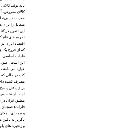
باید تولید کالای
کالای مفروض، آن 
«مزیت نسبی» است
متقابل را برای 
این اصول در کتا
تحریم های فلج کن
فلزات اساسی، عم
این است: اصول م
عیار» می نامند، 
کند، در حالی که 
مصرف کننده داخ
برای یافتن پاسخ،
است از تخصیص هو
مطلق ایران در ت
فلزات) همچنان پا
و بیمه ای، امکا
ناگزیر به یافتن 
و زنجیره های بل