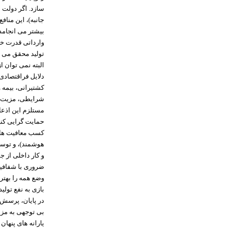
سازد. اگر دولت 
بیشتر می انجامد،
وارداتی قدرت خر
تولید محقق می ش
البته نمی توان 
دلایل فراقتصادی 
کشتیرانی، بیمه و
شرایطی، مزیت نسب
مستلزم این اذعان
حمایت گرایی کنید
کسب معافیت های 
هوشمند)، و توسع
و کار داخلی از ج
ضروری با شفافیت
وضع همه را بهتر
بازی به نفع تولید
در پایان، پرسش 
بی توجهی به مزی
یارانه های پنهان