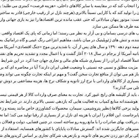
ی را انتخاب کند که در مقایسه با سایر کالاهای داخلی، «هزینه فرصت» کمتری می طلبد؛ ی
را تولید کند که با کارایی نسبتاً بالاتری (هرچند نازل تر از رقیب خارجی) قادر به ساخ
: موتور پنهان مبادلاتی که حتی عقب مانده ترین اقتصادها را نیز به بازی جهانی وار
همه طرف ها ممکن می سازد.
ب های درسی بسامان و بی آزار به نظر می رسند؛ اما زمانی که پای یک اقتصاد واقعی ب
نده، و تنش های ژئوپلیتیک در میان باشد، مفاهیم انتزاعی رنگ عینی و گاه دراماتیک به
اقتصاد ایران در نیمه دوم دهه ۱۳۹۰ و سال های پس از آن، با شدیدترین موج «جنگ اقتصادی» آم
که از خروج یک جانبه آمریکا از برجام در سال ۲۰۱۸ آغاز گشت و با اعمال مجدد و تشدید تحریم 
لاً اقتصاد ایران را از بسیاری شبکه های مالی و تجاری جهان جدا کرد. در این شرا
زیت مطلق و نسبی چه نسبتی با وضعیت فعلی ایران دارند؟ آیا در محاصره ای که برخ
باز هم می توان از منافع تجارت سخن گفت؟ و مهم تر اینکه تجارت چگونه می تواند وضع
بسیاری از کالاهای وارداتی با نرخ ارز ثانویه و شکاف نرخ ها، هزینه مضاعفی بر دوش تول
لی می گذارند؟
 باید از کلیشه های رایج عبور کرد. تجارت به معنای صرفِ واردات کالا از هر قیمتی نیس
شمندانه منابع کمیاب به فعالیت هایی که بازدهی نسبی بالاتری دارند. در شرایط تح
ولید برخی کالاها (نظیر پتروشیمی، سیمان، محصولات کشاورزی خاص مانند پسته و زع
برجاست. این اقلام را ایران با هزینه ای نازل تر از بسیاری از رقبا تولید می کند؛ اما ت
ن دریافت بهای صادرات را با مانع روبه رو ساخته است. در چنین فضایی، دولت و فعا
مسیرهای جایگزین شده اند: گسترش مبادلات پایاپای با کشورهای همسایه، استفاده از ا
وکی برای دور زدن تحریم های ثانویه، و بازتعریف شرکای تجاری بر اساس کریدورهای 