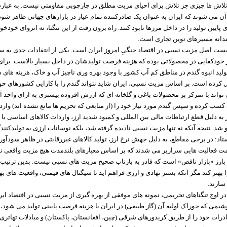
اش ها چیزی جز تلاش برای احیای مزیت مطلق در چارچوبی مقاومتی نیست. به عبارت
 آن می شوند که ایران به عنوان یک صادرکننده تمام عیار در بازارهای جهانی ظاهر شود،
پایین تولید را در داخل مرزها نابود کنند. راه برون رفت از این تنگنا، نه انزوای خودخو
نه مسیرهای نوین تجاری است.
ربست اصل مزیت نسبی در اقتصاد جنگیِ امروز ایران است. یکی از انتقادات جدی به 
 خودکفایی در محصولاتی بوده که هزینه فرصت تولیدشان در داخل بسیار بالاست. برای
ید انبوه گندم در مناطق کم آب کشور با وجود بهره وری ناچیز آب و خاک، هزینه های س
ل کرده است. بر اساس مزیت نسبی، ایران شاید نتواند گندم را با کارایی کشورهای حو
ی تواند با تمرکز بر محصولات باغی و گلخانه ای که ارزش افزوده بیشتری به ازای واحد 
 کسب کرده و سپس گندم مورد نیاز خود را (از منابعی که تحریم ها مانع نشده اند) وارد 
به دلیل قطع ارتباطات مالی بین المللی و کمبود شدید ارز، واردات کالاهای اساسی با
 شد. نتیجه آنکه نه تنها مزیت نسبی نادیده گرفته شد، بلکه نوسانات ارزی به تولیدکنند
اد: در برخی مقاطع، به دلیل جهش نرخ ارز، تولید کالاهای غیررقابتی در ظاهر سودآور
ت فعالیت هایی سرازیر می شدند که بر اساس معیارهای بلندمدت هیچ مزیت واقعی ند
رز «بازار ناقص» است که قادر به بازتاب صحیح مزیت های نسبی نیست. بدین ترتیب
 بهتر کند مگر آنکه بستر نهادی و ارزی فراهم آید تا سیگنال های قیمتی، واقعیت های به
سازند.
در اوج تنگناهای تحریمی، نمونه های موفقی از بهره گیری از مزیت نسبی در اقتصاد ای
می که خوراک اولیه آن (گاز طبیعی) در ایران با هزینه فرصت پایینی تولید می شود، ت
رات خود را از طریق کریدورهای شرقی (چین، افغانستان، پاکستان) و مبادلات تهاتری ب