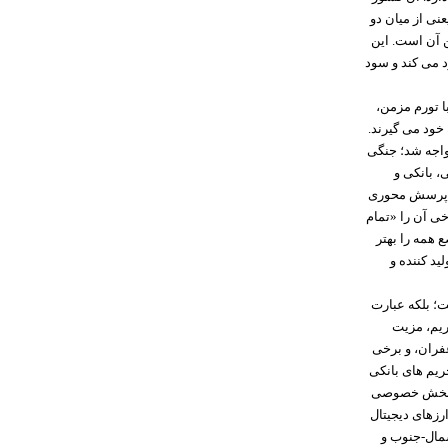
عنی از میان دو
تن آن است. این
د می کند و سود
ا تورم مزمن،
 خود می گیرند.
ریکا مواجه شد؛ جنگی
های نفتی، بانکی و
یط پرسش محوری
ی آن را «تمام
 همه را بهتر
ید کننده و
ت؛ بلکه عبارت
ریم، مزیت
فران، و برخی
حریم های بانکی
لان بخش خصوصی
رزهای دیجیتال
شمال-جنوب و