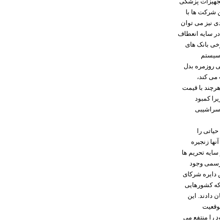
تجهیزات پزشکی
 شرکت ها با
دی نیز می توان
 در سایه انعطاف
خی بانک های
 سیستم
تی روزمره بدل
 می کند،
رچند با قیمت
یرا کمبود
 سراشیبی
حیاتی را
نها زنجیره
سایه تحریم ها
ررسمی وجود
ش دایره شرکای
تر می کند. تجربه سال های ۱۳۹۷ تا ۱۴۰۰ نشان داد که کشورهایی
 دادند. این
موقعیت
د را منتفع می