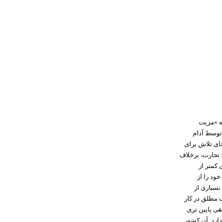
زه «مزیت
توسط آدام
ای تلاش برای
 تجارت، برخلاف
 کمتر از
ود را از
بسیاری از
ت مطلق در کار
هی پایین تری
ارد. آن کشور