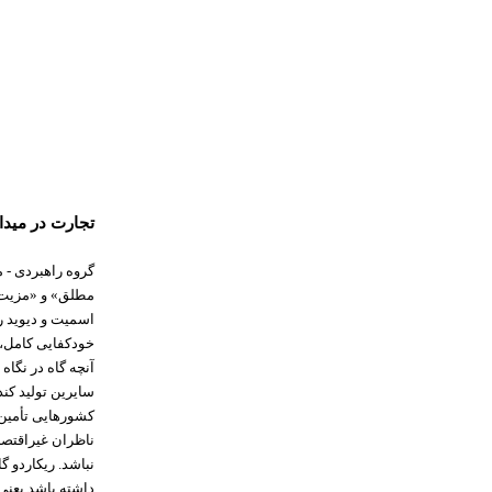
تجارت در میدا
گروه راهبردی - 
مطلق» و «مزیت ن
اسمیت و دیوید ر
خودکفایی کامل، 
آنچه گاه در نگاه
سایرین تولید کند
کشورهایی تأمین ک
ناظران غیراقتصا
نباشد. ریکاردو گ
داشته باشد یعنی