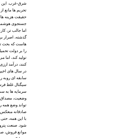
شرق-غرب. این تل
تحریم ها مانع از
حقیقت هزینه های 
جستجوی هوشمندا
اما جالب تر، کا
گذشته، اصرار بر
هاست که بحث تول
را بر دولت تحمی
تولید کند، اما م
کنند، درآمد ارزی
در سال های اخیر 
سابقه ای روبه رو
سیگنال غلط فرست
سرمایه ها به سم
وضعیت، مصداق با
تواند وضع همه را
صادقانه منعکس 
با این همه، حتی 
شود. صنعت پتروشی
موانع فروش، صاد