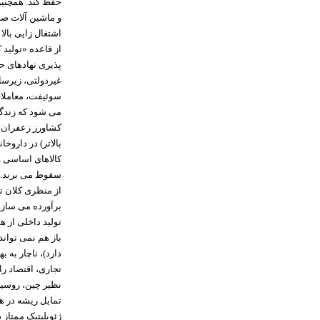
حفظ کند. همچنی
و ماشین آلات صن
اشتغال زایی بالا
از قاعده «تولید 
پذیری نهادهای 
غیردولتی، زیرساخ
سوئیفت، معاملات 
می شود که زندگی
کشاورز زعفران م
بالاتر) در داروخ
کالاهای اساسی و
سقوط می برند.
از منظری کلان ت
برآورده می سازد
تولید داخلی از ه
باز هم نمی تواند
دارد)، ناچار به
نظیر چین، روسیه،
تمایل ریشه در ه
ژئوپلیتیک ممتاز 