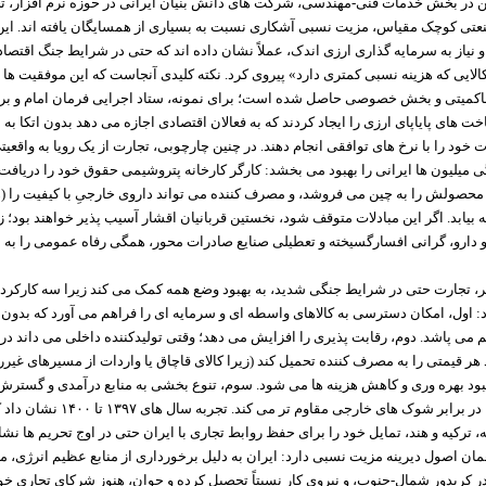
ن در بخش خدمات فنی-مهندسی، شرکت های دانش بنیان ایرانی در حوزه نرم افزار، 
عتی کوچک مقیاس، مزیت نسبی آشکاری نسبت به بسیاری از همسایگان یافته اند. این
 و نیاز به سرمایه گذاری ارزی اندک، عملاً نشان داده اند که حتی در شرایط جنگ اقتصا
کالایی که هزینه نسبی کمتری دارد» پیروی کرد. نکته کلیدی آنجاست که این موفقیت ها
حاکمیتی و بخش خصوصی حاصل شده است؛ برای نمونه، ستاد اجرایی فرمان امام و بر
ت های پایاپای ارزی را ایجاد کردند که به فعالان اقتصادی اجازه می دهد بدون اتکا به
خود را با نرخ های توافقی انجام دهند. در چنین چارچوبی، تجارت از یک رویا به واقعی
 میلیون ها ایرانی را بهبود می بخشد: کارگر کارخانه پتروشیمی حقوق خود را دریافت
حصولش را به چین می فروشد، و مصرف کننده می تواند داروی خارجیِ با کیفیت را (ه
انه بیابد. اگر این مبادلات متوقف شود، نخستین قربانیان اقشار آسیب پذیر خواهند بود؛ ز
 دارو، گرانی افسارگسیخته و تعطیلی صنایع صادرات محور، همگی رفاه عمومی را به
ر، تجارت حتی در شرایط جنگی شدید، به بهبود وضع همه کمک می کند زیرا سه کارکرد 
: اول، امکان دسترسی به کالاهای واسطه ای و سرمایه ای را فراهم می آورد که بدون آ
م می پاشد. دوم، رقابت پذیری را افزایش می دهد؛ وقتی تولیدکننده داخلی می داند در 
 هر قیمتی را به مصرف کننده تحمیل کند (زیرا کالای قاچاق یا واردات از مسیرهای غی
 بهبود بهره وری و کاهش هزینه ها می شود. سوم، تنوع بخشی به منابع درآمدی و گستر
تجاری، اقتصاد را در برابر شوک های خارجی مقاوم 
 ترکیه و هند، تمایل خود را برای حفظ روابط تجاری با ایران حتی در اوج تحریم ها نشان
مان اصول دیرینه مزیت نسبی دارد: ایران به دلیل برخورداری از منابع عظیم انرژی، 
در کریدور شمال-جنوب، و نیروی کار نسبتاً تحصیل کرده و جوان، هنوز شرکای تجاری خو