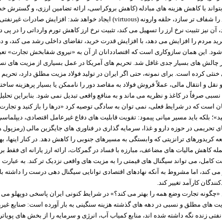
بتواند با کاهش هزینه های مبادله (کاهش بروکراسی، ارائه تضامین ارزی، و گسترش خ
جانبه)، این منافع را شفاف تر سازد، حلقه وارونه (virtuous) ایجاد خواهد شد: افزایش صادر
 آن نیز تثبیت نرخ ارز را تسهیل می کند، تثبیت نرخ ارز کاهش تورم وارداتی را در پی 
ید مردم را افزایش می دهد، با افزایش قدرت خرید، تقاضای داخلی رشد می کند، و در
ود. این همان سازوکاری است که اقتصاددانان از آن به «نیروی شفابخش تجارت» تعبیر
از چالش های بسیار جدی غافل شد. تحریم های آمریکا در عمل بسیاری از مزیت های نسب
خنثی کرده است. برای نمونه، حتی اگر ایران در تولید فولاد مزیت مطلق دارد، تحریم ه
 نقل و انتقال مالی، عملاً فروش فولاد به مقاصد دور را ناممکن یا بسیار پرهزینه ساخته
ی صرفاً در کاغذ و نظریه می ماند و به منافع واقعی تبدیل نمی شود. بنابراین تحلیل
 است که در شرایط فعلی، نمی توان به سادگی توصیه کرد «درها را باز کنید و تجارت آ
»؛ بلکه باید مسیر میانی پیمود: تقویت قابلیت های دفاع غیرعامل اقتصادی، دیپلماسی
تحریمی در حوزه دارو و غذا، سرمایه گذاری در فناوری های جایگزین مالی (رمزپول ها
ه کریدورهای ترانزیتی که وابستگی به مسیرهای جنوبی را کاهش دهد. در کنار اینها، 
مله کاهش مالیات های مضاعف، مبارزه با فساد در گمرکات، ارائه ارز یارانه ای فقط برا
 کامل، می تواند سیگنال های قیمتی را به مزیت های واقعی نزدیک تر کند. به عبارت 
 می کند، اما مشروط به آنکه نهادهای اقتصادی توانایی سیگنال دهی درست را داشته با
کنندگان کارآمد تغییر کند.
«چگونه تجارت وضع همه را بهتر می کند؟» در شرایط کنونی ایران پاسخی دوپهلو می یا
ت های مطلق و نسبی در دهه های گذشته هزینه سنگینی به بار آورده است: صنایع غیررق
 نفتی زنده نگه داشته شده اند، منابع کمیاب آب، انرژی و سرمایه را از بخش های پویاتر 