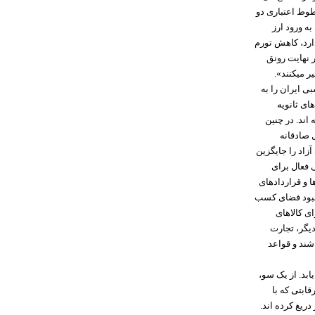
طوط اعتباری دو
ات غیرنفتی به ورود ارز
دارد، کاهش تورم
 نهایت رونق
 میکنند».
ی ایران را به
ای ثانویه
 اند. در چنین
 صادقانه
زاد را جایگزین
 فعال برای
 و قراردادهای
بهبود فضای کسب
ی کالاهای
دیگر، تجارت
شند و قواعد
بد. از یک سو،
ابتی که با
دریغ کرده اند.