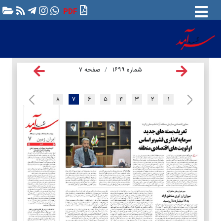
PDF
شماره ۱۶۹۹
صفحه ۷
۸
۷
۶
۵
۴
۳
۲
۱