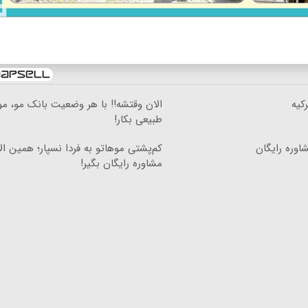
کیه
الان وقتشه‼️ با هر وضعیت بانک مو، م
طبیعی بکار!
اوره رایگان
کم‌پشتی موهاتو به فردا نسپار؛ همین ال
مشاوره رایگان بگیر!