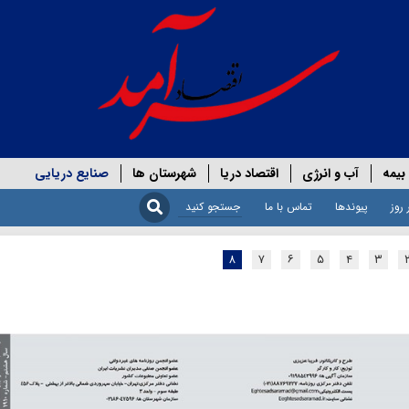
بیمه
آب و انرژی
اقتصاد دریا
شهرستان ها
صنایع دریایی
 روز
پیوندها
تماس با ما
۸
۷
۶
۵
۴
۳