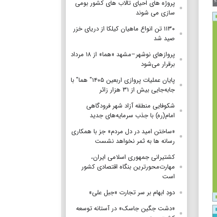
پروژه های احیای تالاب های کشور بومی
سازی می شوند
۱۱۳۰ تن انواع ماهیان کیلکا از دریای خزر
صید شد
پروازهای نوشهر–مشهد «هما» از ۱۸ مرداد
برقرار می‌شود
پایان عملیات پروازی اربعین ۱۴۰۵" هما" با
جابه‌جایی بیش از ۳۱ هزار زائر
شکوفایی منطقه آزاد شهر فرودگاهی
امام(ره) با جذب سرمایه‌های جدید
«ساختن امید در دل مردم» جز با همکاری
رسانه ها به ثمر نخواهد نشست
کشتیرانی جمهوری اسلامی ایران،
مهارت‌محورترین بنگاه اقتصادی کشور
است
دودِ ابهام بر سر تجارت «جبل علی»
«دشت جگین جاسک» در آستانه توسعه