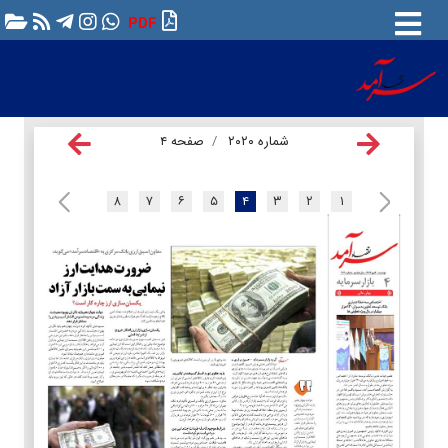
PDF
شماره ۲۰۲۰
صفحه ۴
۸
۷
۶
۵
۴
۳
۲
۱