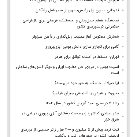
افزایش ظرفیت «هما» به ۳۸ هزار صندلی در اربعین ۱۴۰۵
قدردانی معاون اول رئیس‌جمهور از مدیرعامل راه‌آهن
نمایشگاه هفتم حمل‌ونقل و لجستیک؛ فرصتی برای بازطراحی
حکمرانی کریدورهای کشور
شمارش معکوس آغاز عملیات ریل‌گذاری راه‌آهن سبزوار
گامی برای تجاری‌سازی دانش بومی آبزی‌پروری
تهران- مسقط در آستانه توافق برای هرمز
امنیت بومی در دریای خزر مطلوب ایران و دیگر کشورهای ساحلی
است
آیا صیادان جاسک به حق خود می‌رسند؟
ضرورت راهبردی یا اشتباهی جبران ناپذیر؟
رشد ۷ درصدی صید آبزیان کشور در سال ۱۴۰۴
بندر صیادی کیاشهر؛ زیرساخت پشتیان آبزی پروری دریایی در
شرق خزر
ثبت تردد بیش از ۵ میلیون و ۲۰۰ هزار زائر حسینی از مرزهای
اربعینی کشور در سفرهای رفت و برگشت