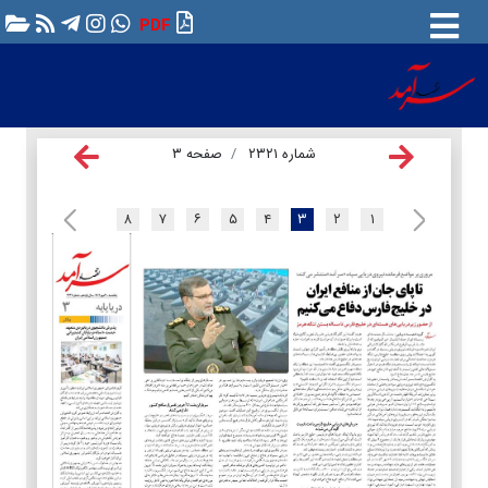
PDF
شماره ۲۳۲۱
صفحه ۳
۸
۷
۶
۵
۴
۳
۲
۱