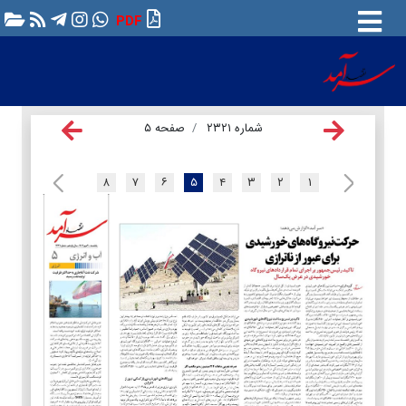
PDF
شماره ۲۳۲۱
صفحه ۵
۸
۷
۶
۵
۴
۳
۲
۱