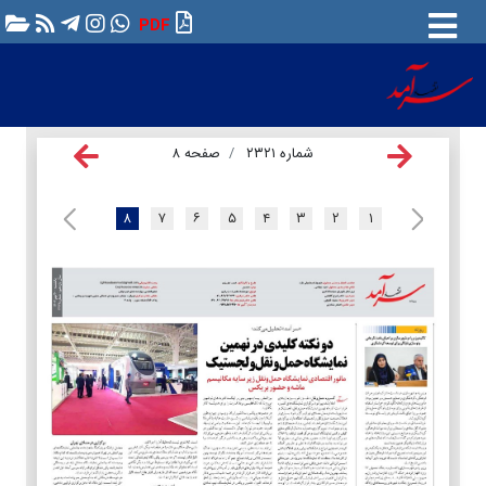
PDF
شماره ۲۳۲۱
صفحه ۸
۸
۷
۶
۵
۴
۳
۲
۱