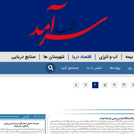
بیمه
آب و انرژی
اقتصاد دریا
شهرستان ها
صنایع دریایی
 روز
پیوندها
تماس با ما
۸
۷
۶
۵
۴
۳