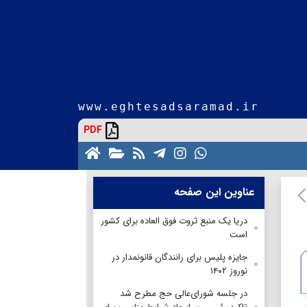
www.eghtesadsaramad.ir
PDF
عناوین این صفحه
دريا یک منبع ثروت فوق العاده برای کشور
است
جایزه پلیس برای رانندگان قانونمدار در
نوروز ۱۴۰۲
در جلسه شورای‌عالی حج مطرح شد