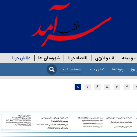
 و بیمه
آب و انرژی
اقتصاد دریا
شهرستان ها
دانش دریا
 روز
پیوندها
تماس با ما
۸
۷
۶
۵
۴
۳