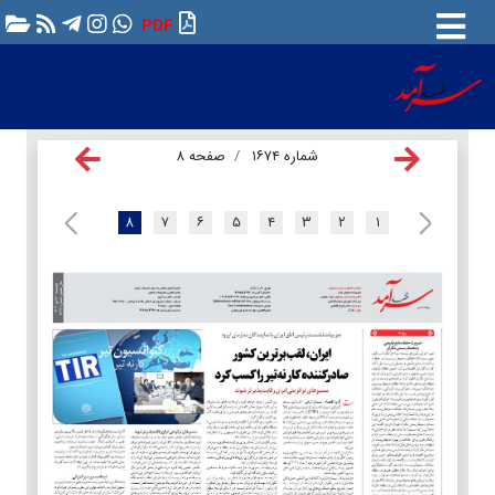
PDF
شماره ۱۶۷۴
صفحه ۸
۸
۷
۶
۵
۴
۳
۲
۱