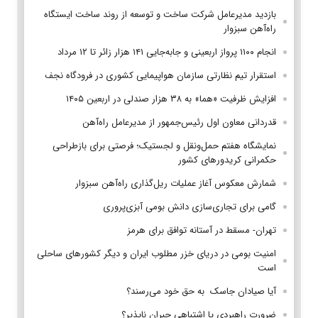
بازدید مدیرعامل شرکت ساخت و توسعه از روند ساخت ایستگاه
راه‌آهن سبزوار
انجام ۱۱۰۰ پرواز اربعینی و جابه‌جایی ۱۴۱ هزار زائر تا ۱۲ مرداد
استقرار تیم‌ نظارتی سازمان هواپیمایی کشوری در فرودگاه نجف
افزایش ظرفیت «هما» به ۳۸ هزار صندلی در اربعین ۱۴۰۵
قدردانی معاون اول رئیس‌جمهور از مدیرعامل راه‌آهن
نمایشگاه هفتم حمل‌ونقل و لجستیک؛ فرصتی برای بازطراحی
حکمرانی کریدورهای کشور
شمارش معکوس آغاز عملیات ریل‌گذاری راه‌آهن سبزوار
گامی برای تجاری‌سازی دانش بومی آبزی‌پروری
تهران- مسقط در آستانه توافق برای هرمز
امنیت بومی در دریای خزر مطلوب ایران و دیگر کشورهای ساحلی
است
آیا صیادان جاسک به حق خود می‌رسند؟
ضرورت راهبردی یا اشتباهی جبران ناپذیر؟