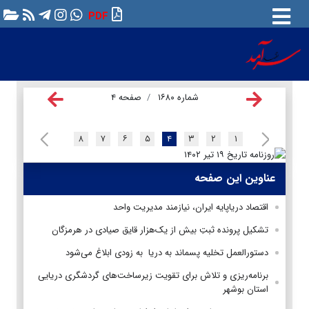
PDF
شماره ۱۶۸۰
صفحه ۴
۸
۷
۶
۵
۴
۳
۲
۱
عناوین این صفحه
اقتصاد درياپايه ايران، نيازمند مديريت واحد
تشکیل پرونده ثبتِ بیش از یک‌هزار قایق صیادی در هرمزگان
دستورالعمل تخلیه پسماند به دریا به زودی ابلاغ می‌شود
برنامه‌ریزی و تلاش برای تقویت زیرساخت‌های گردشگری دریایی
استان بوشهر