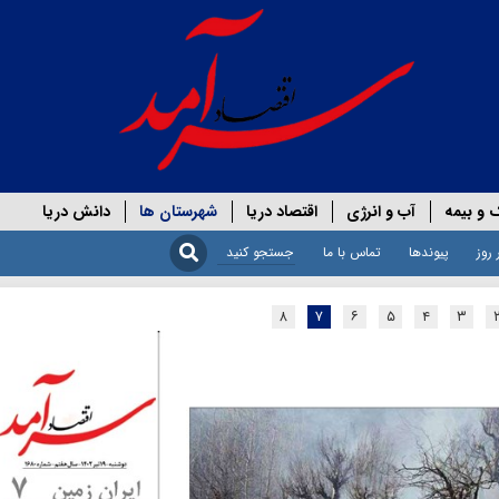
 و بیمه
آب و انرژی
اقتصاد دریا
شهرستان ها
دانش دریا
 روز
پیوندها
تماس با ما
۸
۷
۶
۵
۴
۳