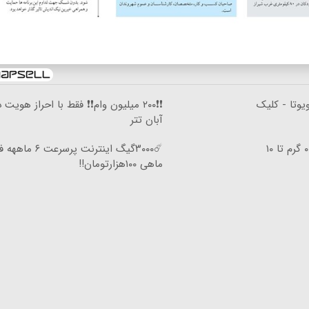
یوتا - کلیک
❗❗۲۰۰ میلیون وام❗❗ فقط با احراز هویت د
آبان تتر
خرید شمش پلمپ طلاسی، از ۰.۵ گرم تا ۱۰
☄️۳۰۰۰گیگ اینترنت پرسرعت ۶ 
ماهی ۱۰۰هزارتومان!!