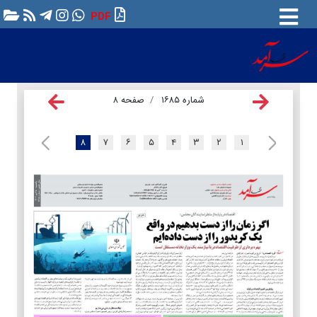
PDF
شماره ۱۶۸۵
صفحه ۸
۸
۷
۶
۵
۴
۳
۲
۱