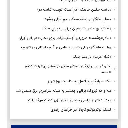
دودِ ابهام بر سر تجارت «جبل علی»
«دشت جگین جاسک» در آستانه توسعه کشت موز
صدای مالکان بی‌خانه مسکن مهر انزلی باشید
راهکارهای مدیریت بحران برق در دوران جنگ
«بنادرهوشمند» ضرورتی اجتناب‌ناپذیر برای تجارت دریایی ایران
روایت ماندگار دریای کاسپین «نامی بر آب، داستانی در تاریخ»
«تنگه هرمز» در پسا جنگ
‌ خبرنگاران، روایتگران صادق مسیر توسعه و پیشرفت کشور
هستند
مکالمه رایگان ایرانسل به مناسبت روز تبریز
سه واحد نیروگاه برقابی چمشیر به شبکه سراسری برق متصل شد
۱۲۷۰ هکتار از اراضی ساحلی مکران زیر کشت میگو رفت
کشف لوکوموتیو قاچاق در خراسان رضوی