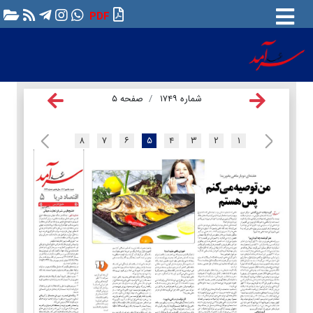
PDF
شماره ۱۷۴۹
صفحه ۵
۸
۷
۶
۵
۴
۳
۲
۱