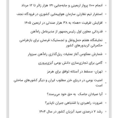
انجام ۱۱۰۰ پرواز اربعینی و جابه‌جایی ۱۴۱ هزار زائر تا ۱۲ مرداد
استقرار تیم‌ نظارتی سازمان هواپیمایی کشوری در فرودگاه نجف
افزایش ظرفیت «هما» به ۳۸ هزار صندلی در اربعین ۱۴۰۵
قدردانی معاون اول رئیس‌جمهور از مدیرعامل راه‌آهن
نمایشگاه هفتم حمل‌ونقل و لجستیک؛ فرصتی برای بازطراحی
حکمرانی کریدورهای کشور
شمارش معکوس آغاز عملیات ریل‌گذاری راه‌آهن سبزوار
گامی برای تجاری‌سازی دانش بومی آبزی‌پروری
تهران- مسقط در آستانه توافق برای هرمز
امنیت بومی در دریای خزر مطلوب ایران و دیگر کشورهای ساحلی
است
آیا صیادان جاسک به حق خود می‌رسند؟
ضرورت راهبردی یا اشتباهی جبران ناپذیر؟
رشد ۷ درصدی صید آبزیان کشور در سال ۱۴۰۴