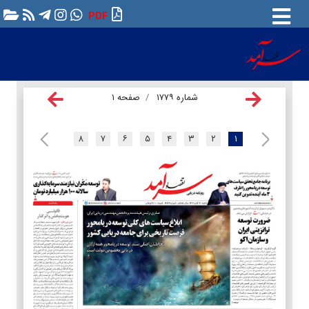
PDF
شماره ۱۷۷۹
صفحه ۱
۸
۷
۶
۵
۴
۳
۲
۱