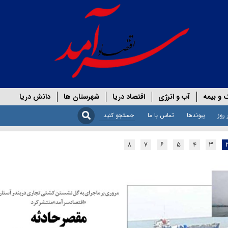
 و بیمه
آب و انرژی
اقتصاد دریا
شهرستان ها
دانش دریا
 روز
پیوندها
تماس با ما
۸
۷
۶
۵
۴
۳