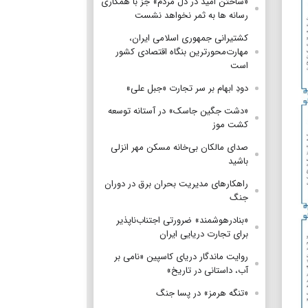
«ساختن امید در دل مردم» جز با همکاری
رسانه ها به ثمر نخواهد نشست
کشتیرانی جمهوری اسلامی ایران،
مهارت‌محورترین بنگاه اقتصادی کشور
است
دودِ ابهام بر سر تجارت «جبل علی»
«دشت جگین جاسک» در آستانه توسعه
کشت موز
صدای مالکان بی‌خانه مسکن مهر انزلی
باشید
راهکارهای مدیریت بحران برق در دوران
جنگ
«بنادرهوشمند» ضرورتی اجتناب‌ناپذیر
برای تجارت دریایی ایران
روایت ماندگار دریای کاسپین «نامی بر
آب، داستانی در تاریخ»
«تنگه هرمز» در پسا جنگ