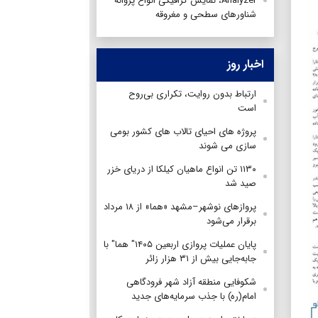
Analyzer، نمایش گرافیکی انواع پروانه
شناورهای سطحی و مغروقه
اخبار روز
ارتباط بدون روایت، تکراری بی‌روح
است
پروژه های احیای تالاب های کشور بومی
سازی می شوند
۱۱۳۰ تن انواع ماهیان کیلکا از دریای خزر
صید شد
پروازهای نوشهر–مشهد «هما» از ۱۸ مرداد
برقرار می‌شود
پایان عملیات پروازی اربعین ۱۴۰۵" هما" با
جابه‌جایی بیش از ۳۱ هزار زائر
شکوفایی منطقه آزاد شهر فرودگاهی
امام(ره) با جذب سرمایه‌های جدید