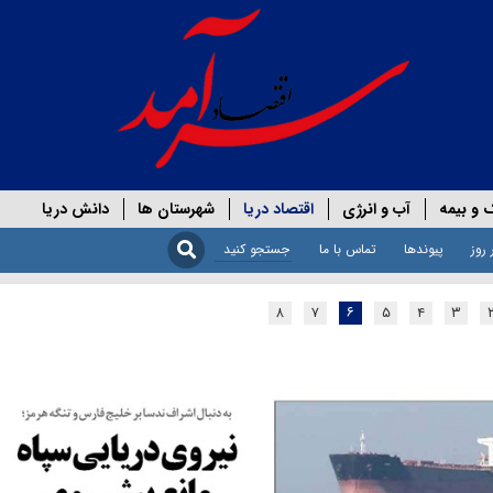
 و بیمه
آب و انرژی
اقتصاد دریا
شهرستان ها
دانش دریا
 روز
پیوندها
تماس با ما
۸
۷
۶
۵
۴
۳