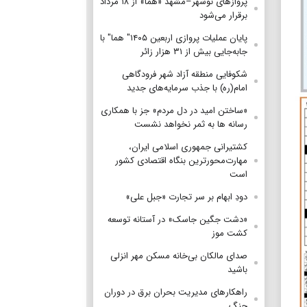
پروازهای نوشهر–مشهد «هما» از ۱۸ مرداد
برقرار می‌شود
پایان عملیات پروازی اربعین ۱۴۰۵" هما" با
جابه‌جایی بیش از ۳۱ هزار زائر
شکوفایی منطقه آزاد شهر فرودگاهی
امام(ره) با جذب سرمایه‌های جدید
«ساختن امید در دل مردم» جز با همکاری
رسانه ها به ثمر نخواهد نشست
کشتیرانی جمهوری اسلامی ایران،
مهارت‌محورترین بنگاه اقتصادی کشور
است
دودِ ابهام بر سر تجارت «جبل علی»
«دشت جگین جاسک» در آستانه توسعه
کشت موز
صدای مالکان بی‌خانه مسکن مهر انزلی
باشید
راهکارهای مدیریت بحران برق در دوران
جنگ