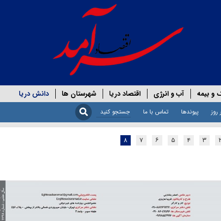
 و بیمه
آب و انرژی
اقتصاد دریا
شهرستان ها
دانش دریا
 روز
پیوندها
تماس با ما
۸
۷
۶
۵
۴
۳