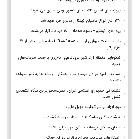
ارتباط بدون روایت، تکراری بی‌روح است
پروژه های احیای تالاب های کشور بومی سازی می شوند
۱۱۳۰ تن انواع ماهیان کیلکا از دریای خزر صید شد
پروازهای نوشهر–مشهد «هما» از ۱۸ مرداد برقرار می‌شود
پایان عملیات پروازی اربعین ۱۴۰۵" هما" با جابه‌جایی بیش از ۳۱
هزار زائر
شکوفایی منطقه آزاد شهر فرودگاهی امام(ره) با جذب سرمایه‌های
جدید
«ساختن امید در دل مردم» جز با همکاری رسانه ها به ثمر نخواهد
نشست
کشتیرانی جمهوری اسلامی ایران، مهارت‌محورترین بنگاه اقتصادی
کشور است
دودِ ابهام بر سر تجارت «جبل علی»
«دشت جگین جاسک» در آستانه توسعه کشت موز
صدای مالکان بی‌خانه مسکن مهر انزلی باشید
راهکارهای مدیریت بحران برق در دوران جنگ