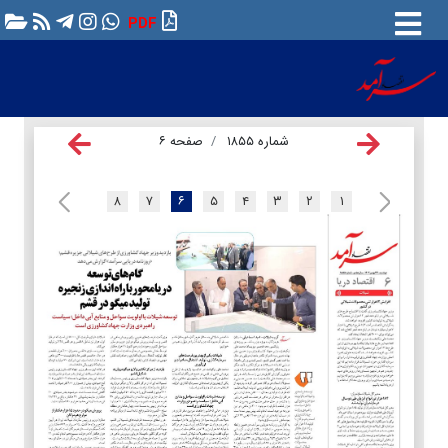
PDF
شماره ۱۸۵۵
صفحه ۶
۸
۷
۶
۵
۴
۳
۲
۱