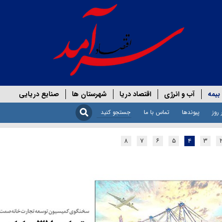
بیمه
آب و انرژی
اقتصاد دریا
شهرستان ها
صنایع دریایی
 روز
پیوندها
تماس با ما
۸
۷
۶
۵
۴
۳