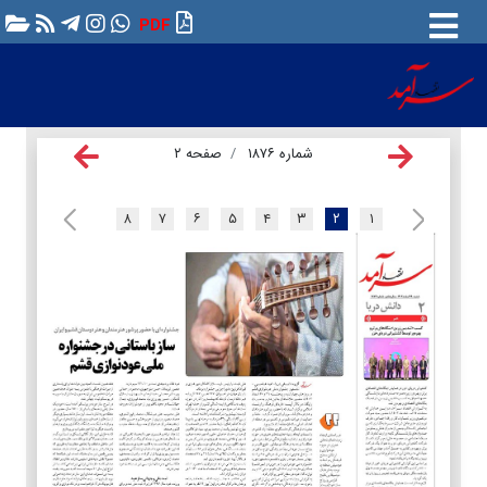
PDF
شماره ۱۸۷۶
صفحه ۲
۸
۷
۶
۵
۴
۳
۲
۱