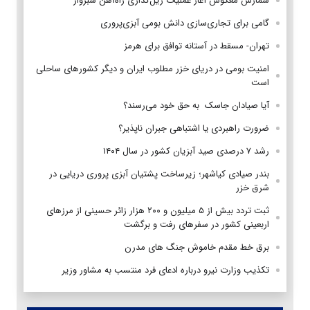
شمارش معکوس آغاز عملیات ریل‌گذاری راه‌آهن سبزوار
گامی برای تجاری‌سازی دانش بومی آبزی‌پروری
تهران- مسقط در آستانه توافق برای هرمز
امنیت بومی در دریای خزر مطلوب ایران و دیگر کشورهای ساحلی
است
آیا صیادان جاسک به حق خود می‌رسند؟
ضرورت راهبردی یا اشتباهی جبران ناپذیر؟
رشد ۷ درصدی صید آبزیان کشور در سال ۱۴۰۴
بندر صیادی کیاشهر؛ زیرساخت پشتیان آبزی پروری دریایی در
شرق خزر
ثبت تردد بیش از ۵ میلیون و ۲۰۰ هزار زائر حسینی از مرزهای
اربعینی کشور در سفرهای رفت و برگشت
برق خط مقدم خاموش جنگ های مدرن
تکذیب وزارت نیرو درباره ادعای فرد منتسب به مشاور وزیر