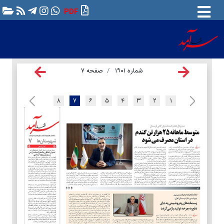
PDF
شماره ۱۹۰۱
صفحه ۷
۸
۷
۶
۵
۴
۳
۲
۱