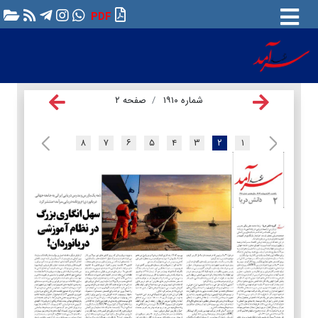
PDF
شماره ۱۹۱۰
صفحه ۲
۸
۷
۶
۵
۴
۳
۲
۱