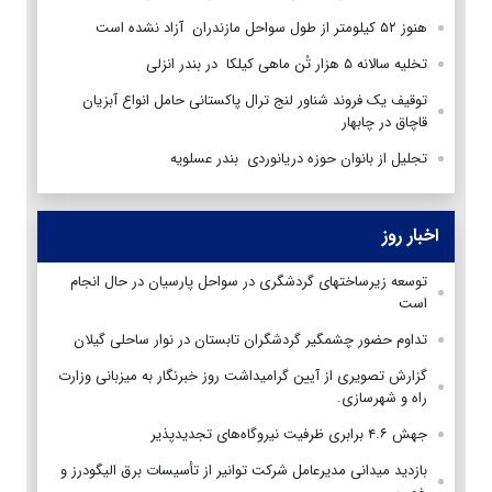
هنوز ۵۲ کیلومتر از طول سواحل مازندران آزاد نشده است
تخلیه سالانه ۵ هزار تُن ماهی کیلکا در بندر انزلی
توقیف یک فروند شناور لنج ترال پاکستانی حامل انواع آبزیان
قاچاق در چابهار
تجلیل از بانوان حوزه دریانوردی بندر عسلویه
اخبار روز
توسعه زیرساختهای گردشگری در سواحل پارسیان در حال انجام
است
تداوم حضور چشمگیر گردشگران تابستان در نوار ساحلی گیلان
گزارش تصویری از آیین گرامیداشت روز خبرنگار به میزبانی وزارت
راه و شهرسازی.
جهش ۴.۶ برابری ظرفیت نیروگاه‌های تجدیدپذیر
بازدید میدانی مدیرعامل شرکت توانیر از تأسیسات برق الیگودرز و