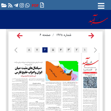
PDF
شماره ۱۹۲۸
صفحه ۶
۸
۷
۶
۵
۴
۳
۲
۱