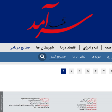
بیمه
آب و انرژی
اقتصاد دریا
شهرستان ها
صنایع دریایی
 روز
پیوندها
تماس با ما
۸
۷
۶
۵
۴
۳