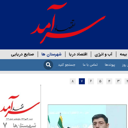
بیمه
آب و انرژی
اقتصاد دریا
شهرستان ها
صنایع دریایی
 روز
پیوندها
تماس با ما
۸
۷
۶
۵
۴
۳