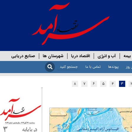
بیمه
آب و انرژی
اقتصاد دریا
شهرستان ها
صنایع دریایی
 روز
پیوندها
تماس با ما
۸
۷
۶
۵
۴
۳