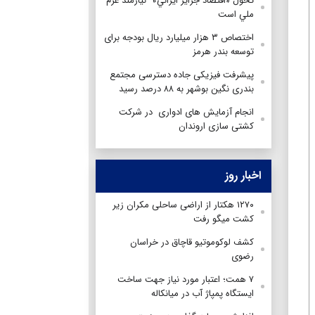
تحول «اقتصاد جزاير ايراني» نيازمند عزم
ملي است
اختصاص ۳ هزار میلیارد ریال بودجه برای
توسعه بندر هرمز
پیشرفت فیزیکی جاده دسترسی مجتمع
بندری نگین بوشهر به ۸۸ درصد رسید
انجام آزمایش های ادواری در شرکت
کشتی سازی اروندان
اخبار روز
۱۲۷۰ هکتار از اراضی ساحلی مکران زیر
کشت میگو رفت
کشف لوکوموتیو قاچاق در خراسان
رضوی
۷ همت؛ اعتبار مورد نیاز جهت ساخت
ایستگاه پمپاژ آب در میانکاله