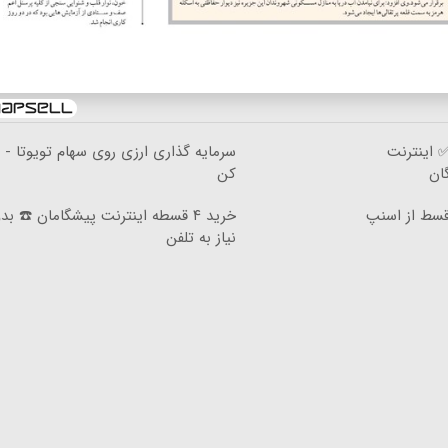
 در ۴ قسط ✅ اینترنت
سرمایه گذاری ارزی روی سهام تویوتا - 
کن
رنت LTE پیشگامان رو با ۴ قسط از اسنپ
خرید ۴ قسطه اینترنت پیشگامان ☎️ بد
نیاز به تلفن