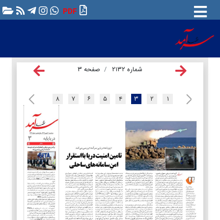
PDF
شماره ۲۱۳۲
صفحه ۳
۸
۷
۶
۵
۴
۳
۲
۱