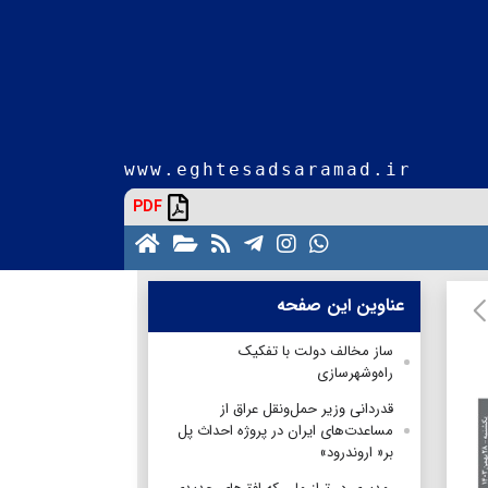
www.eghtesadsaramad.ir
PDF
عناوین این صفحه
ساز مخالف دولت با تفکیک
راه‌وشهرسازی
قدردانی وزیر حمل‌ونقل عراق از
مساعدت‌های ایران در پروژه احداث پل
بر« اروندرود»