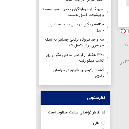
‌ خبرنگاران، روایتگران صادق مسیر توسعه
و پیشرفت کشور هستند
مکالمه رایگان ایرانسل به مناسبت روز
تبریز
سه واحد نیروگاه برقابی چمشیر به شبکه
ا ۱ میلیون
سراسری برق متصل شد
۱۲۷۰ هکتار از اراضی ساحلی مکران زیر
کشت میگو رفت
رونمایی رسمی IM LS۹ لوکس‌ترین EREV در
کشف لوکوموتیو قاچاق در خراسان
رضوی
نظرسنجی
آیا ظاهر گرافیکی سایت مطلوب است
عالی