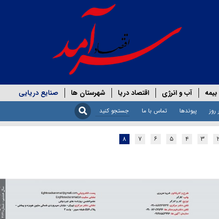
بیمه
آب و انرژی
اقتصاد دریا
شهرستان ها
صنایع دریایی
 روز
پیوندها
تماس با ما
۸
۷
۶
۵
۴
۳