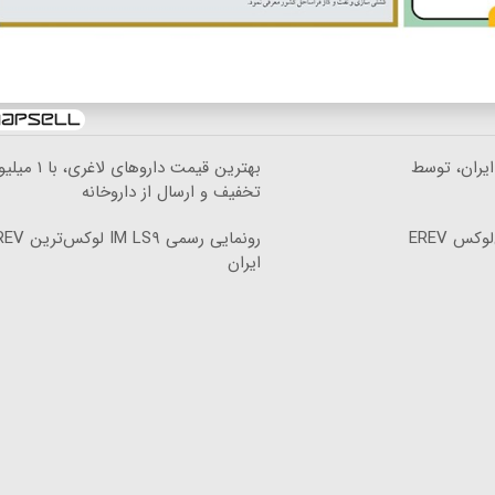
 شاسی‌بلند EREV در ایران، توسط
بهترین قیمت داروهای لاغری، ب
تخفیف و ارسال از داروخانه‌
رونمایی از IM LS۹، پرچم‌دار فوق‌لوکس EREV
ایران