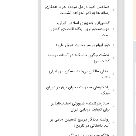
«ساختن امید در دل مردم» جز با همکاری
رسانه ها به ثمر نخواهد نشست
کشتیرانی جمهوری اسلامی ایران،
مهارت‌محورترین بنگاه اقتصادی کشور
است
دودِ ابهام بر سر تجارت «جبل علی»
«دشت جگین جاسک» در آستانه توسعه
کشت موز
صدای مالکان بی‌خانه مسکن مهر انزلی
باشید
راهکارهای مدیریت بحران برق در دوران
جنگ
«بنادرهوشمند» ضرورتی اجتناب‌ناپذیر
برای تجارت دریایی ایران
روایت ماندگار دریای کاسپین «نامی بر
آب، داستانی در تاریخ»
«تنگه هرمز» در پسا جنگ