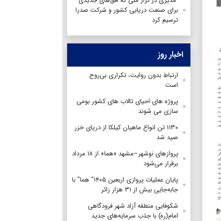
مدیری در تراز ملی که افق‌های جدیدی
برای صنعت دریایی کشور و شرکت صدرا
ترسیم کرد
اخبار روز
ارتباط بدون روایت، تکراری بی‌روح
است
پروژه های احیای تالاب های کشور بومی
سازی می شوند
۱۱۳۰ تن انواع ماهیان کیلکا از دریای خزر
صید شد
پروازهای نوشهر–مشهد «هما» از ۱۸ مرداد
برقرار می‌شود
پایان عملیات پروازی اربعین ۱۴۰۵" هما" با
جابه‌جایی بیش از ۳۱ هزار زائر
شکوفایی منطقه آزاد شهر فرودگاهی
امام(ره) با جذب سرمایه‌های جدید