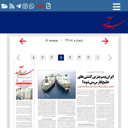
PDF
شماره ۲۲۰۸
صفحه ۵
۸
۷
۶
۵
۴
۳
۲
۱