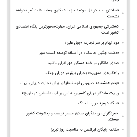
جدید
«ساختن امید در دل مردم» جز با همکاری رسانه ها به ثمر نخواهد
نشست
کشتیرانی جمهوری اسلامی ایران، مهارت‌محورترین بنگاه اقتصادی
کشور است
دودِ ابهام بر سر تجارت «جبل علی»
«دشت جگین جاسک» در آستانه توسعه کشت موز
صدای مالکان بی‌خانه مسکن مهر انزلی باشید
راهکارهای مدیریت بحران برق در دوران جنگ
«بنادرهوشمند» ضرورتی اجتناب‌ناپذیر برای تجارت دریایی ایران
روایت ماندگار دریای کاسپین «نامی بر آب، داستانی در تاریخ»
«تنگه هرمز» در پسا جنگ
‌ خبرنگاران، روایتگران صادق مسیر توسعه و پیشرفت کشور
هستند
مکالمه رایگان ایرانسل به مناسبت روز تبریز