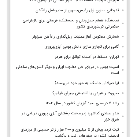
افزایش ظرفیت «هما» به ۳۸ هزار صندلی در اربعین ۱۴۰۵
قدردانی معاون اول رئیس‌جمهور از مدیرعامل راه‌آهن
نمایشگاه هفتم حمل‌ونقل و لجستیک؛ فرصتی برای بازطراحی
حکمرانی کریدورهای کشور
شمارش معکوس آغاز عملیات ریل‌گذاری راه‌آهن سبزوار
گامی برای تجاری‌سازی دانش بومی آبزی‌پروری
تهران- مسقط در آستانه توافق برای هرمز
امنیت بومی در دریای خزر مطلوب ایران و دیگر کشورهای ساحلی
است
آیا صیادان جاسک به حق خود می‌رسند؟
ضرورت راهبردی یا اشتباهی جبران ناپذیر؟
رشد ۷ درصدی صید آبزیان کشور در سال ۱۴۰۴
بندر صیادی کیاشهر؛ زیرساخت پشتیان آبزی پروری دریایی در
شرق خزر
ثبت تردد بیش از ۵ میلیون و ۲۰۰ هزار زائر حسینی از مرزهای
اربعینی کشور در سفرهای رفت و برگشت