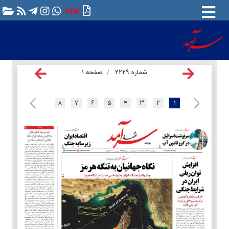
PDF
شماره ۲۲۲۹
صفحه ۱
۸
۷
۶
۵
۴
۳
۲
۱