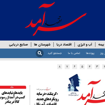
بیمه
آب و انرژی
اقتصاد دریا
شهرستان ها
صنایع دریایی
 روز
پیوندها
تماس با ما
۸
۷
۶
۵
۴
۳