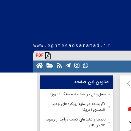
www.eghtesadsaramad.ir
PDF
عناوین این صفحه
حمل‌ونقل در خط مقدم جنگ ۱۲ روزه
«گرینلند» در سایه رویکردهای جدید
اقتصادی آمریکا
بایدها و نبایدهای کسب درآمد از رسوب
کالا در بنادر