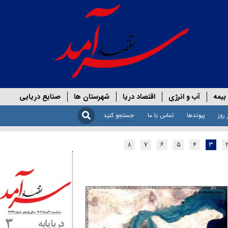
بیمه
آب و انرژی
اقتصاد دریا
شهرستان ها
صنایع دریایی
 روز
پیوندها
تماس با ما
۸
۷
۶
۵
۴
۳