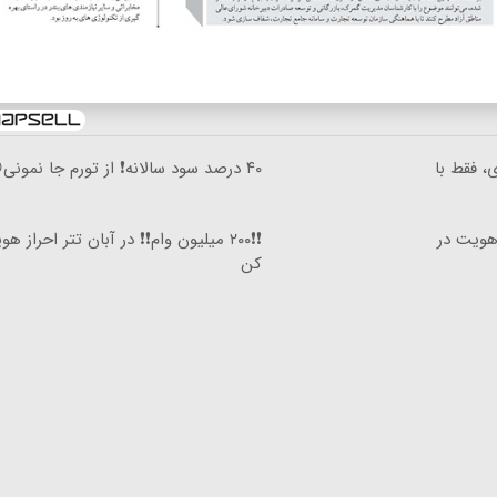
وری، فقط با
۴۰ درصد سود سالانه❗ از تورم جا نمونی😲
ز هویت در
❗❗۲۰۰ میلیون وام❗❗ در آبان تتر احراز ه
کن