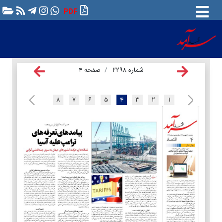
PDF
شماره ۲۲۹۸
صفحه ۴
۸
۷
۶
۵
۴
۳
۲
۱