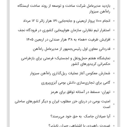
بازدید مدیرعامل شرکت ساخت و توسعه از روند ساخت ایستگاه
راه‌آهن سبزوار
انجام ۱۱۰۰ پرواز اربعینی و جابه‌جایی ۱۴۱ هزار زائر تا ۱۲ مرداد
استقرار تیم‌ نظارتی سازمان هواپیمایی کشوری در فرودگاه نجف
افزایش ظرفیت «هما» به ۳۸ هزار صندلی در اربعین ۱۴۰۵
قدردانی معاون اول رئیس‌جمهور از مدیرعامل راه‌آهن
نمایشگاه هفتم حمل‌ونقل و لجستیک؛ فرصتی برای بازطراحی
حکمرانی کریدورهای کشور
شمارش معکوس آغاز عملیات ریل‌گذاری راه‌آهن سبزوار
گامی برای تجاری‌سازی دانش بومی آبزی‌پروری
تهران- مسقط در آستانه توافق برای هرمز
امنیت بومی در دریای خزر مطلوب ایران و دیگر کشورهای ساحلی
است
آیا صیادان جاسک به حق خود می‌رسند؟
ضرورت راهبردی یا اشتباهی جبران ناپذیر؟