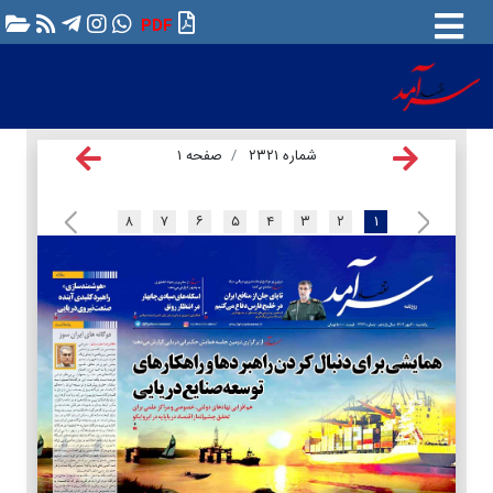
PDF
شماره ۲۳۲۱
صفحه ۱
۸
۷
۶
۵
۴
۳
۲
۱