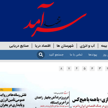
بیمه
آب و انرژی
شهرستان ها
اقتصاد دریا
صنایع دریایی
 روز
پیوندها
تماس با ما
۸
۷
۶
۵
۴
۳