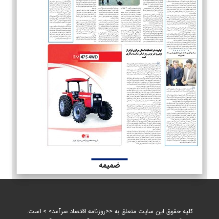
ضمیمه
کلیه حقوق این سایت متعلق به <<روزنامه اقتصاد سرآمد> > است.