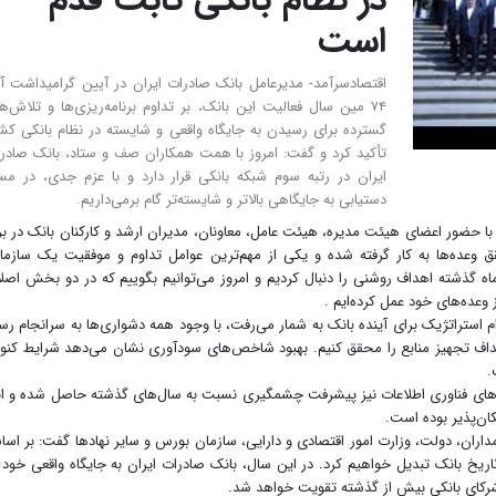
است
​اقتصادسرآمد- مدیرعامل بانک صادرات ایران در آیین گرامیداشت آغ
۷۴ مین سال فعالیت این بانک، بر تداوم برنامه‌ریزی‌ها و تلاش‌ه
گسترده برای رسیدن به جایگاه واقعی و شایسته در نظام بانکی کش
تأکید کرد و گفت: امروز با همت همکاران صف و ستاد، بانک صادر
ایران در رتبه سوم شبکه بانکی قرار دارد و با عزم جدی، در مس
دستیابی به جایگاهی بالاتر و شایسته‌تر گام برمی‌داریم.
حضور اعضای هیئت‌ مدیره، هیئت‌ عامل، معاونان، مدیران ارشد و کارکنان بانک در ب
ق وعده‌ها به کار گرفته شده و یکی از مهم‌ترین عوامل تداوم و موفقیت یک سازما
گ‌اندیشی و حرکت حساب‌ شده است. در طول ۲۵ ماه گذشته اهداف روشنی را دنبال کردیم و امروز می‌توانیم بگوییم که در دو بخش اص
 وعده‌های خود عمل کرده‌ایم .
ام استراتژیک برای آینده بانک به شمار می‌رفت، با وجود همه دشواری‌ها به سرانجام رس
ای متوالی سرمایه، توانستیم ۱۰۰ درصد اهداف تجهیز منابع را محقق کنیم. بهبود شاخص‌های سودآوری نشان می‌دهد شرایط کن
.
خت‌های فناوری اطلاعات نیز پیشرفت چشمگیری نسبت به سال‌های گذشته حاصل شده و ا
ان‌پذیر بوده است.
داران، دولت، وزارت امور اقتصادی و دارایی، سازمان بورس و سایر نهادها گفت: بر اس
 ویژه و ماندگار در تاریخ بانک تبدیل خواهیم کرد. در این سال، بانک صادرات ایران به جایگاه واقعی خود
شرکای بانکی بیش از گذشته تقویت خواهد شد.