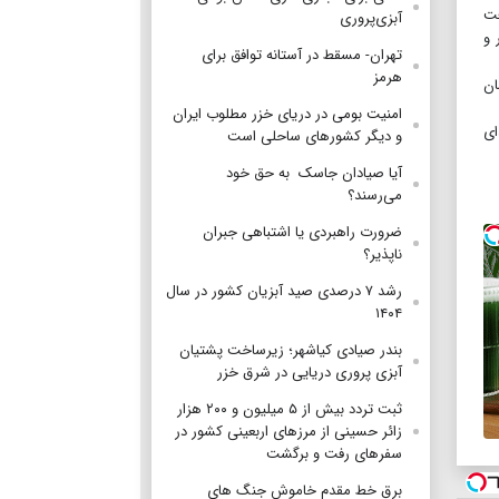
۷ سال برای پیشرفت
آبزی‌پروری
 و
تهران- مسقط در آستانه توافق برای
هرمز
ان
امنیت بومی در دریای خزر مطلوب ایران
ای
و دیگر کشورهای ساحلی است
آیا صیادان جاسک به حق خود
می‌رسند؟
ضرورت راهبردی یا اشتباهی جبران
ناپذیر؟
رشد ۷ درصدی صید آبزیان کشور در سال
۱۴۰۴
بندر صیادی کیاشهر؛ زیرساخت پشتیان
آبزی پروری دریایی در شرق خزر
ثبت تردد بیش از ۵ میلیون و ۲۰۰ هزار
زائر حسینی از مرزهای اربعینی کشور در
سفرهای رفت و برگشت
برق خط مقدم خاموش جنگ های