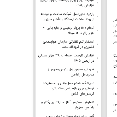
ظرفیت ریلی برای بازگشت زائران اربعین
افزایش یافت
بازدید مدیرعامل شرکت ساخت و توسعه
از روند ساخت ایستگاه راه‌آهن سبزوار
از
ای
انجام ۱۱۰۰ پرواز اربعینی و جابه‌جایی ۱۴۱
ور
هزار زائر تا ۱۲ مرداد
ات
یر
استقرار تیم‌ نظارتی سازمان هواپیمایی
کشوری در فرودگاه نجف
رج
افزایش ظرفیت «هما» به ۳۸ هزار صندلی
ن،
در اربعین ۱۴۰۵
لاح
قدردانی معاون اول رئیس‌جمهور از
مدیرعامل راه‌آهن
ید
ونی
نمایشگاه هفتم حمل‌ونقل و لجستیک؛
فرصتی برای بازطراحی حکمرانی
ین
کریدورهای کشور
شمارش معکوس آغاز عملیات ریل‌گذاری
اس
راه‌آهن سبزوار
 در
گامی برای تجاری‌سازی دانش بومی