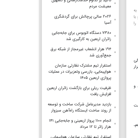
تأکید بر تداوم خدمت‌رسانی و تسهیل
معیشت مردم
به
۲۰۲۶ سالی پرچالش برای گردشگری
با
آسیا
را
۷۳۸۰ دستگاه اتوبوس برای جابه‌جایی
زائران اربعین به‌ کارگیری شد
۱۹۴ هزار انشعاب غیرمجاز از شبکه برق
جمع‌آوری شد
کی
استقرار تیم مشترک نظارتی سازمان
ار
هواپیمایی، بازرسی وتعزیرات در عملیات
پروازی اربعین ۱۴۰۵
 و
ظرفیت ریلی برای بازگشت زائران اربعین
افزایش یافت
بازدید مدیرعامل شرکت ساخت و توسعه
شت
از روند ساخت ایستگاه راه‌آهن سبزوار
انجام ۱۱۰۰ پرواز اربعینی و جابه‌جایی ۱۴۱
م،
هزار زائر تا ۱۲ مرداد
استقرار تیم‌ نظارتی سازمان هواپیمایی