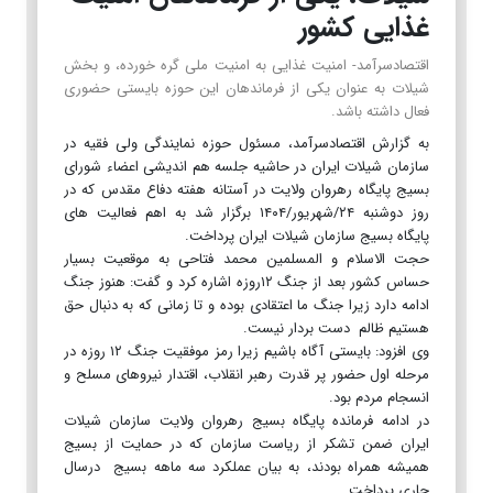
غذایی کشور
اقتصادسرآمد- امنیت غذایی به امنیت ملی گره خورده، و بخش
شیلات به عنوان یکی از فرماندهان این حوزه بایستی حضوری
فعال داشته باشد.
به گزارش اقتصادسرآمد، مسئول حوزه نمایندگی ولی فقیه در
سازمان شیلات ایران در حاشیه جلسه هم اندیشی اعضاء شورای
بسیج پایگاه رهروان ولایت در آستانه هفته دفاع مقدس که در
روز دوشنبه ۲۴/شهریور/۱۴۰۴ برگزار شد به اهم فعالیت های
پایگاه بسیج سازمان شیلات ایران پرداخت.
حجت الاسلام و المسلمین محمد فتاحی به موقعیت بسیار
حساس کشور بعد از جنگ ۱۲روزه اشاره کرد و گفت: هنوز جنگ
ادامه دارد زیرا جنگ ما اعتقادی بوده و تا زمانی که به دنبال حق
هستیم ظالم دست بردار نیست.
وی افزود: بایستی آگاه باشیم زیرا رمز موفقیت جنگ ۱۲ روزه در
مرحله اول حضور پر قدرت رهبر انقلاب، اقتدار نیروهای مسلح و
انسجام مردم بود.
در ادامه فرمانده پایگاه بسیج رهروان ولایت سازمان شیلات
ایران ضمن تشکر از ریاست سازمان که در حمایت از بسیج
همیشه همراه بودند، به بیان عملکرد سه ماهه بسیج درسال
جاری پرداخت.