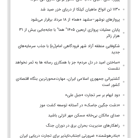
۱۱۳۰ تن انواع ماهیان کیلکا از دریای خزر صید شد
پروازهای نوشهر–مشهد «هما» از ۱۸ مرداد برقرار می‌شود
پایان عملیات پروازی اربعین ۱۴۰۵" هما" با جابه‌جایی بیش از ۳۱
هزار زائر
شکوفایی منطقه آزاد شهر فرودگاهی امام(ره) با جذب سرمایه‌های
جدید
«ساختن امید در دل مردم» جز با همکاری رسانه ها به ثمر نخواهد
نشست
کشتیرانی جمهوری اسلامی ایران، مهارت‌محورترین بنگاه اقتصادی
کشور است
دودِ ابهام بر سر تجارت «جبل علی»
«دشت جگین جاسک» در آستانه توسعه کشت موز
صدای مالکان بی‌خانه مسکن مهر انزلی باشید
راهکارهای مدیریت بحران برق در دوران جنگ
«بنادرهوشمند» ضرورتی اجتناب‌ناپذیر برای تجارت دریایی ایران